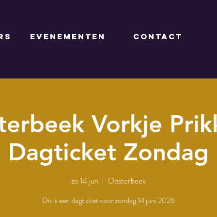
RS
EVENEMENTEN
CONTACT
erbeek Vorkje Prik
Dagticket Zondag
zo 14 jun
  |  
Oosterbeek
Dit is een dagticket voor zondag 14 juni 2026