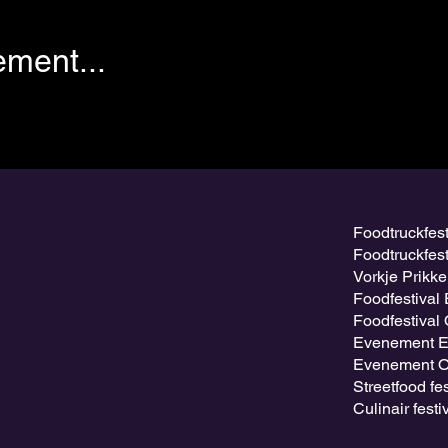
ement...
Foodtruckfes
Foodtruckfes
Vorkje Prikk
Foodfestival
Foodfestival
Evenement E
Evenement Oo
Streetfood fe
Culinair fest