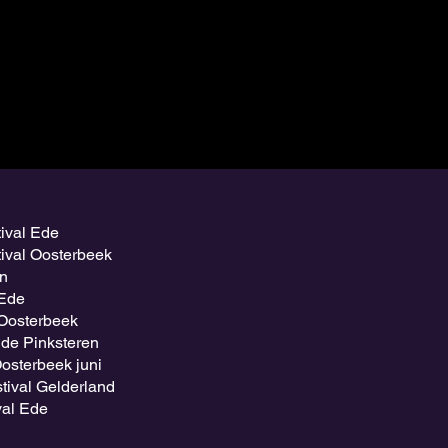
tival Ede
tival Oosterbeek
en
 Ede
 Oosterbeek
de Pinksteren
sterbeek juni
stival Gelderland
ival Ede